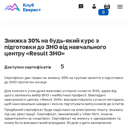
Клуб
Togg
Еверест
0
navig
Знижка 30% на будь-який курс з
підготовки до ЗНО від навчального
центру «Result ЗНО»
5
Доступно сертифікатів
Сертифікат дає право на знижку 30% на групові заняття з підготовки
до ЗНО протягом місяця.
Для кожного учня дуже важливо успішно скласти ЗНО, адже від
цього залежить вибір ВНЗ і майбутньої професії. Викладачі
навчального центру «Result ЗНО» використовують сучасні методики,
щоб максимально швидко і якісно підготувати випускників до іспитів.
Придбаний сертифікат буде надіслано на електронну пошту, вказану
під час реєстрації. Сертифікат, замовлений у Viber-боті, можна
завантажити на смартфон. Сертифікат на знижку є одноразовим та
може бути використаний впродовж 30 днів з дати замовлення.