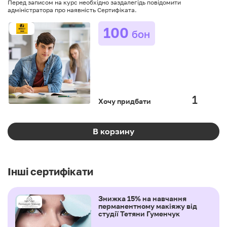
Перед записом на курс необхідно заздалегідь повідомити
адміністратора про наявність Сертифіката.
100
бон
Хочу придбати
В корзину
Інші сертифікати
Знижка 15% на навчання
перманентному макіяжу від
студії Тетяни Гуменчук