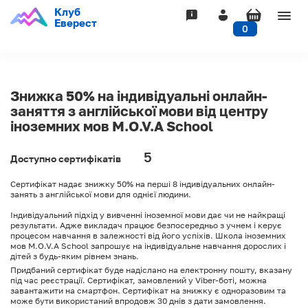
Клуб
Togg
Еверест
0
navig
Знижка 50% на індивідуальні онлайн-
заняття з англійської мови від центру
іноземних мов M.O.V.A School
5
Доступно сертифікатів
Сертифікат надає знижку 50% на перші 8 індивідуальних онлайн-
занять з англійської мови для однієї людини.
Індивідуальний підхід у вивченні іноземної мови дає чи не найкращі
результати. Адже викладач працює безпосередньо з учнем і керує
процесом навчання в залежності від його успіхів. Школа іноземних
мов M.O.V.A School запрошує на індивідуальне навчання дорослих і
дітей з будь-яким рівнем знань.
Придбаний сертифікат буде надіслано на електронну пошту, вказану
під час реєстрації. Сертифікат, замовлений у Viber-боті, можна
завантажити на смартфон. Сертифікат на знижку є одноразовим та
може бути використаний впродовж 30 днів з дати замовлення.