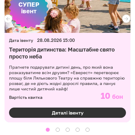
СУПЕР
івент
28.08.2026 15:00
Дата івенту
Територія дитинства: Масштабне свято
просто неба
Прагнете подарувати дитині день, про який вона
розказуватиме всім друзям? «Еверест» перетворює
площу біля Лялькового Театру на справжню територію
розваг, де не діють жодні дорослі правила, а панує
лише чистий дитячий кайф!
10
бон
Вартість квитка
Деталі івенту