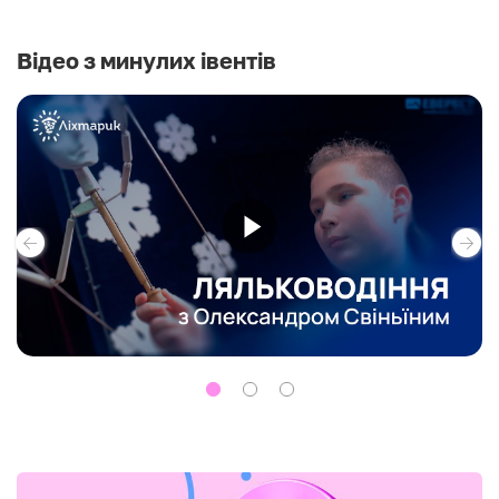
Відео з минулих івентів