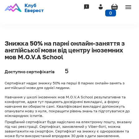
Клуб
Togg
Еверест
0
navig
Знижка 50% на парні онлайн-заняття з
англійської мови від центру іноземних
мов M.O.V.A School
5
Доступно сертифікатів
Сертифікат надає знижку 50% на перші 8 парних онлайн-занять з
англійської мови для однієї людини.
Навчання у школі іноземних мов M.O.V.A School результативне та
комфортне, адже тут працюють досвідчені викладачі, а форму
навчання ви обираєте самі. Кваліфіковані викладачі допоможуть
опанувати мову з нуля, покращити рівень знань та підготуватися до
міжнародних іспитів.
Придбаний сертифікат буде надіслано на електронну пошту, вказану
під час реєстрації. Сертифікат, замовлений у Viber-боті, можна
завантажити на смартфон. Сертифікат на знижку є одноразовим та
може бути використаний впродовж 30 днів з дати замовлення.