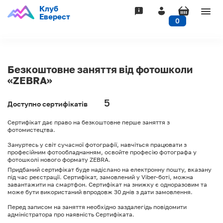
Клуб
Togg
Еверест
0
navig
Безкоштовне заняття від фотошколи
«ZEBRA»
5
Доступно сертифікатів
Сертифікат дає право на безкоштовне перше заняття з
фотомистецтва.
Зануртесь у світ сучасної фотографії, навчіться працювати з
професійним фотообладнанням, освойте професію фотографа у
фотошколі нового формату ZEBRA.
Придбаний сертифікат буде надіслано на електронну пошту, вказану
під час реєстрації. Сертифікат, замовлений у Viber-боті, можна
завантажити на смартфон. Сертифікат на знижку є одноразовим та
може бути використаний впродовж 30 днів з дати замовлення.
Перед записом на заняття необхідно заздалегідь повідомити
адміністратора про наявність Сертифіката.