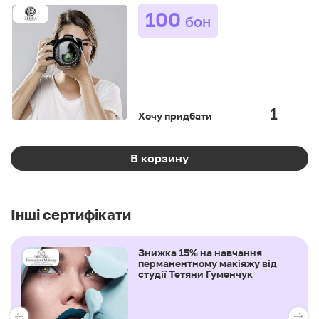
100
бон
Хочу придбати
В корзину
Інші сертифікати
Знижка 15% на навчання
перманентному макіяжу від
студії Тетяни Гуменчук