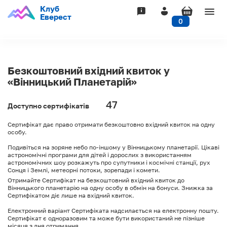
Клуб
Togg
Еверест
0
navig
Безкоштовний вхідний квиток у
«Вінницький Планетарій»
47
Доступно сертифікатів
Сертифікат дає право отримати безкоштовно вхідний квиток на одну
особу.
Подивіться на зоряне небо по-іншому у Вінницькому планетарії. Цікаві
астрономічні програми для дітей і дорослих з використанням
астрономічних шоу розкажуть про супутники і космічні станції, рух
Сонця і Землі, метеорні потоки, зорепади і комети.
Отримайте Сертифікат на безкоштовний вхідний квиток до
Вінницького планетарію на одну особу в обмін на бонуси. Знижка за
Сертифікатом діє лише на вхідний квиток.
Електронний варіант Сертифіката надсилається на електронну пошту.
Сертифікат є одноразовим та може бути використаний не пізніше
місяця з дня отримання.