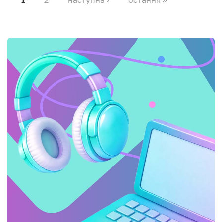
2
наступна ›
остання »
1