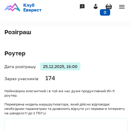
Клуб
Togg
Еверест
0
navig
Розіграш
Роутер
Дата розіграшу
25.12.2025, 16:00
174
Зараз учасників
Неймовірно елегантний і в той же час дуже продуктивний Wi-fi
роутер.
Перевірена модель маршрутизатора, який дійсно відповідає
необхідним параметрам та дозволить відчути усі переваги Інтернету
на швидкості до 1 Гбіт\с