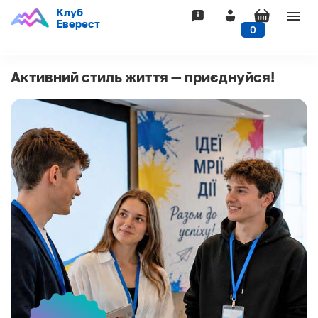
Клуб
Togg
Еверест
0
navig
Активний стиль життя — приєднуйся!