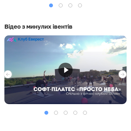
Відео з минулих івентів