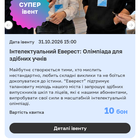
СУПЕР
івент
31.10.2026 15:00
Дата івенту
Інтелектуальний Еверест: Олімпіада для
здібних учнів
Майбутнє створюється тими, хто мислить
нестандартно, любить складні виклики та не боїться
докопуватися до істини. “Еверест” підтримує
талановиту молодь нашого міста і запрошує здібних
випускників шкіл та ліцеїв, які є нашими абонентами,
випробувати свої сили в масштабній інтелектуальній
олімпіаді.
10
бон
Вартість квитка
Деталі івенту