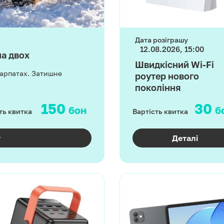
Дата розіграшу
12.08.2026, 15:00
на двох
Швидкісний Wi-Fi
Карпатах. Затишне
роутер нового
покоління
150
30
бон
б
ть квитка
Вартість квитка
у
Деталі