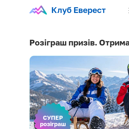
Клуб Еверест
Розіграш призів. Отрима
СУПЕР
розіграш