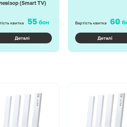
левізор (Smart TV)
55
60
бон
б
тість квитка
Вартість квитка
Деталі
Деталі