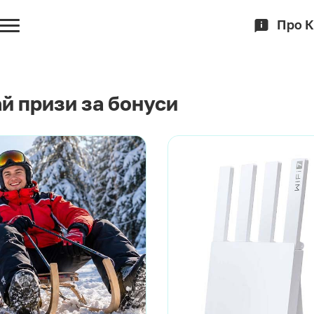
Про 
й призи за бонуси