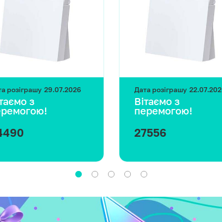
та розіграшу
29.07.2026
Дата розіграшу
22.07.20
таємо з
Вітаємо з
еремогою!
перемогою!
4490
27556