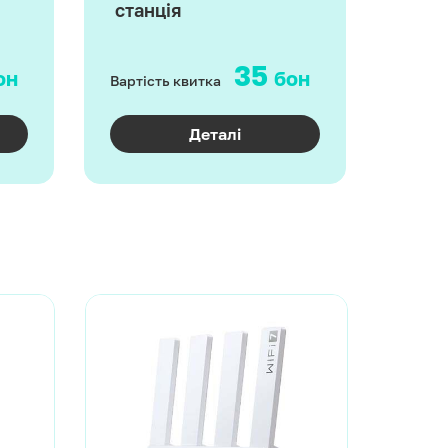
станція
35
он
бон
Вартість квитка
Деталі