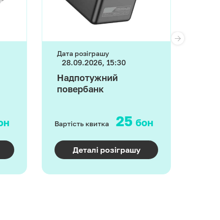
Дата розіграшу
Дата 
28.09.2026, 15:30
28.
Надпотужний
Пор
повербанк
25
он
бон
Вартість квитка
Варті
Деталі розіграшу