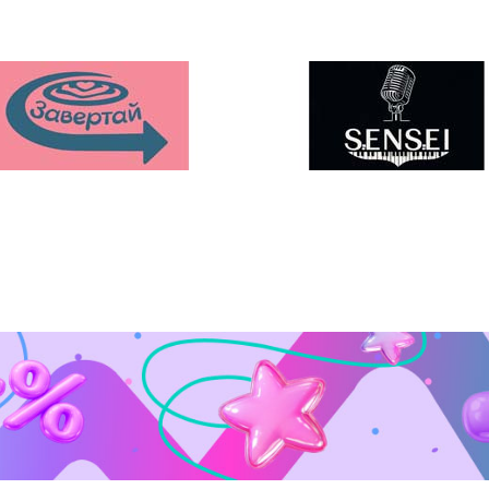
ології
ower