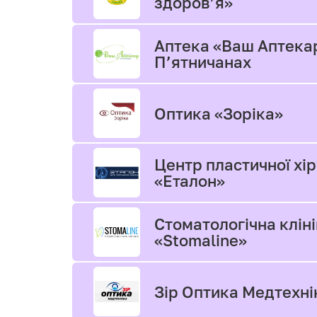
здоров’я»
Аптека «Ваш Аптека
П’ятничанах
Оптика «Зоріка»
Центр пластичної хір
«Еталон»
Стоматологічна клін
«Stomaline»
Зір Оптика Медтехні