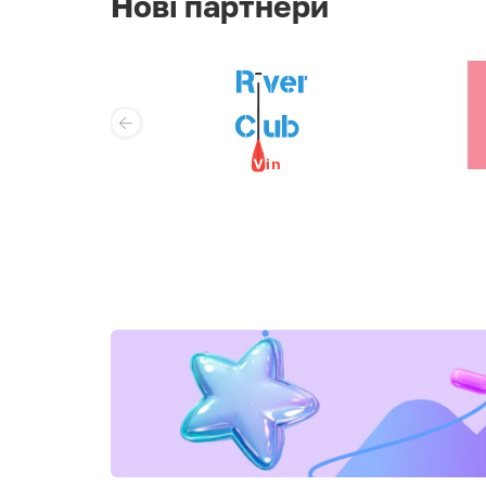
Нові партнери
косметології,
дерматології та трих
AMED
Центр контактної
корекції зору «Ваша
Оптика»
Стоматологія Dent T