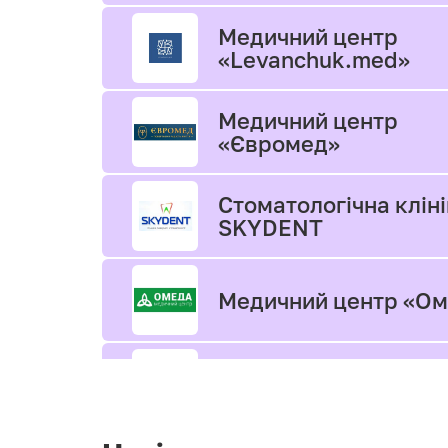
Медичний центр
«Levanchuk.med»
Медичний центр
«Євромед»
Стоматологічна клін
SKYDENT
Медичний центр «О
ОСТЕОцентр
Клініка медичної