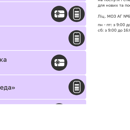
для нових та п
Ліц. МОЗ АГ №60
пн - пт: з 9:00 д
сб: з 9:00 до 16
іка
меда»