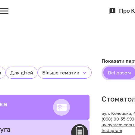
Про 
Показати пар
а
Для дітей
Більше тематик
Всі разом
Стоматол
іка
вул. Келецька, 
(098) 00-55-999
uv-system.com.
уга
Instagram