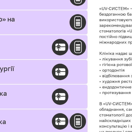
«UV-СИСТЕМ» — 
бездоганною ба
р» на
використовують 
зарекомендували
стоматологів «U
постійно підвищ
міжнародних пр
Клініка надає ш
• лікування зуб
• гігієна ротов
ургії
• ортодонтія
• відбілювання 
• художня рест
• ендодонтичне
іка
• протезування 
В «UV-СИСТЕМ»
обладнання, са
стоматології до
ка
найскладніших 
консультацію і 
на послуги і сп