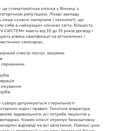
це стоматологічна клініка у Вінниці з
гаторічною репутацією. Лікарі закладу
лише сучасні матеріали і технології, що
 себе в найкращих клініках світу. Більшість
V-СИСТЕМ» мають від 10 до 15 років досвіду і
ують рівень кваліфікації на вітчизняних і
актичних семінарах.
ирокий спектр послуг, зокрема:
ів
ої порожнини
зубів
аврація
 лікування
зубів
 суворо дотримуються стерильності
нітарних норм і правил. Технічна апаратура
зволяє задовольнити усі потреби пацієнтів у
випадках. Кожен клієнт отримує безкоштовну
вичерпні відповіді на всі запитання. Лояльні ціни
еціальні пропозиції — ще один приємний бонус