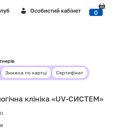
Клуб
Особистий кабінет
0
тнерів
Знижка по картці
Сертифікат
огічна клініка «UV-СИСТЕМ»
41
ua