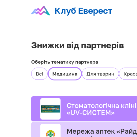
Клуб Еверест
Знижки від партнерів
Оберіть тематику партнера
Всі
Медицина
Для тварин
Крас
Стоматологічна клін
«UV-СИСТЕМ»
Мережа аптек «Райд