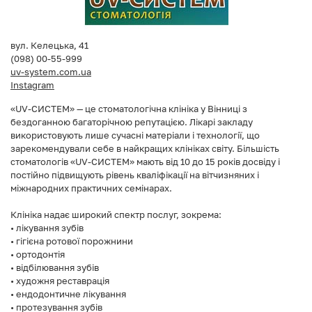
Медичний центр «Омеда»
вул. Келецька, 41
(098) 00-55-999
uv-system.com.ua
ОСТЕОцентр
Instagram
«UV-СИСТЕМ» — це стоматологічна клініка у Вінниці з
Клініка медичної косметології,
бездоганною багаторічною репутацією. Лікарі закладу
дерматології та трихології AMED
використовують лише сучасні матеріали і технології, що
зарекомендували себе в найкращих клініках світу. Більшість
Центр контактної корекції зору
стоматологів «UV-СИСТЕМ» мають від 10 до 15 років досвіду і
«Ваша Оптика»
постійно підвищують рівень кваліфікації на вітчизняних і
міжнародних практичних семінарах.
Стоматологія Dent Tower
Клініка надає широкий спектр послуг, зокрема:
• лікування зубів
• гігієна ротової порожнини
• ортодонтія
• відбілювання зубів
• художня реставрація
• ендодонтичне лікування
• протезування зубів