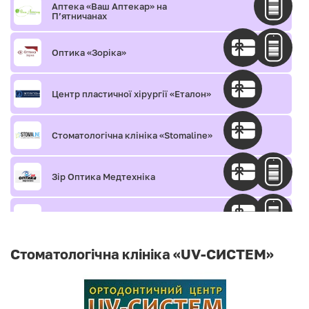
Аптека «Ваш Аптекар» на
П’ятничанах
Оптика «Зоріка»
Центр пластичної хірургії «Еталон»
Стоматологічна клініка «Stomaline»
Зір Оптика Медтехніка
Медичний центр «Levanchuk.med»
Стоматологічна клініка «UV-СИСТЕМ»
Медичний центр «Євромед»
Стоматологічна клініка SKYDENT