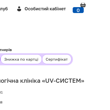
Клуб
Особистий кабінет
0
тнерів
Знижка по картці
Сертифікат
огічна клініка «UV-СИСТЕМ»
41
ua