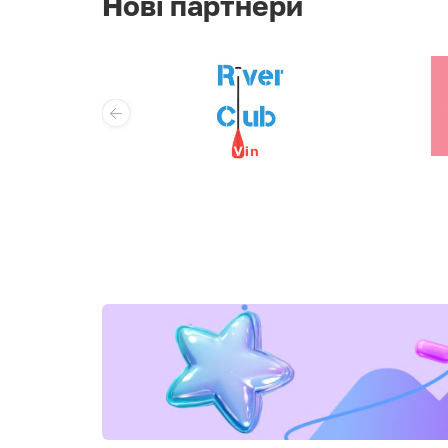
Нові партнери
косметології,
дерматології та трих
AMED
Центр контактної
корекції зору «Ваша
Оптика»
Стоматологія Dent T