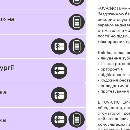
«UV-СИСТЕМ» — 
бездоганною ба
р» на
використовують 
зарекомендували
стоматологів «U
постійно підвищ
міжнародних пр
Клініка надає ш
• лікування зуб
• гігієна ротов
ургії
• ортодонтія
• відбілювання 
• художня рест
• ендодонтичне
іка
• протезування 
В «UV-СИСТЕМ»
обладнання, са
стоматології до
ка
найскладніших 
консультацію і 
на послуги і сп