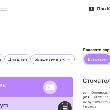
Про 
Показати пар
а
Для дітей
Більше тематик
Всі разом
Стоматол
іка
вул. Келецька, 
(098) 00-55-999
uv-system.com.
уга
Instagram