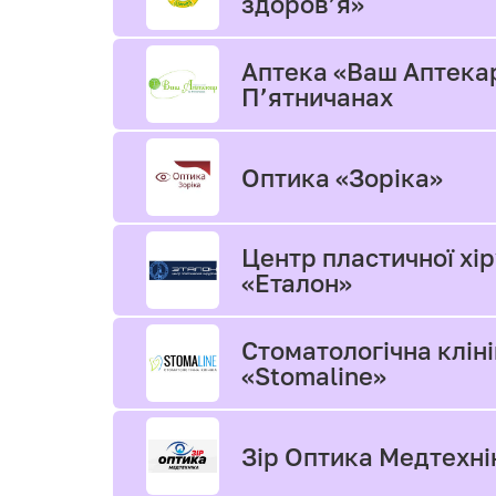
здоров’я»
Аптека «Ваш Аптека
П’ятничанах
Оптика «Зоріка»
Центр пластичної хір
«Еталон»
Стоматологічна клін
«Stomaline»
Зір Оптика Медтехні