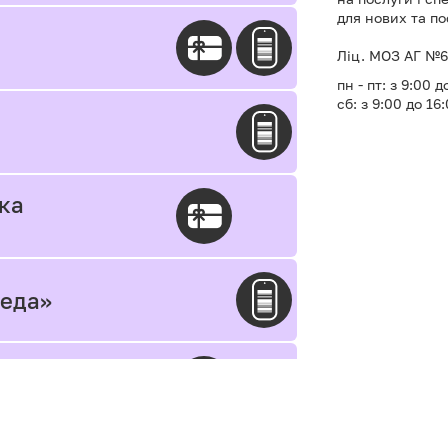
для нових та п
Ліц. МОЗ АГ №60
пн - пт: з 9:00 д
сб: з 9:00 до 16
іка
меда»