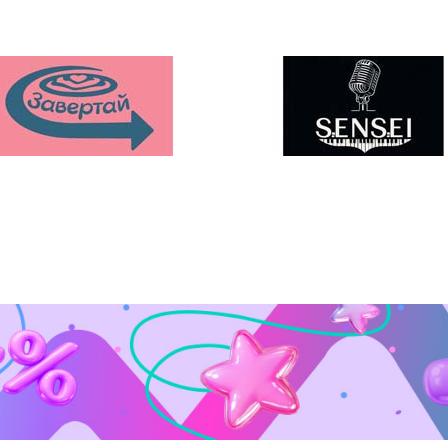
ології
ower