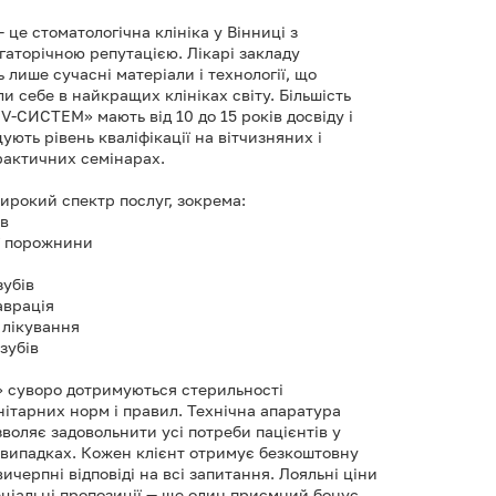
це стоматологічна клініка у Вінниці з
гаторічною репутацією. Лікарі закладу
лише сучасні матеріали і технології, що
 себе в найкращих клініках світу. Більшість
V-СИСТЕМ» мають від 10 до 15 років досвіду і
ують рівень кваліфікації на вітчизняних і
актичних семінарах.
ирокий спектр послуг, зокрема:
ів
ої порожнини
зубів
аврація
 лікування
зубів
 суворо дотримуються стерильності
нітарних норм і правил. Технічна апаратура
зволяє задовольнити усі потреби пацієнтів у
випадках. Кожен клієнт отримує безкоштовну
вичерпні відповіді на всі запитання. Лояльні ціни
еціальні пропозиції — ще один приємний бонус