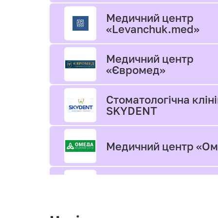
Медичний центр
«Levanchuk.med»
Медичний центр
«Євромед»
Стоматологічна клін
SKYDENT
Медичний центр «О
ОСТЕОцентр
Клініка медичної