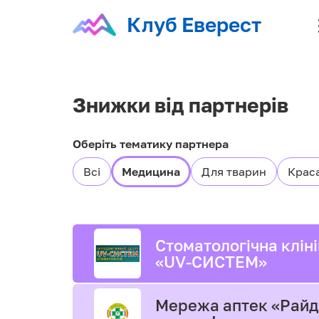
Клуб Еверест
Знижки від партнерів
Оберіть тематику партнера
Всі
Медицина
Для тварин
Крас
Стоматологічна клін
«UV-СИСТЕМ»
Мережа аптек «Райд