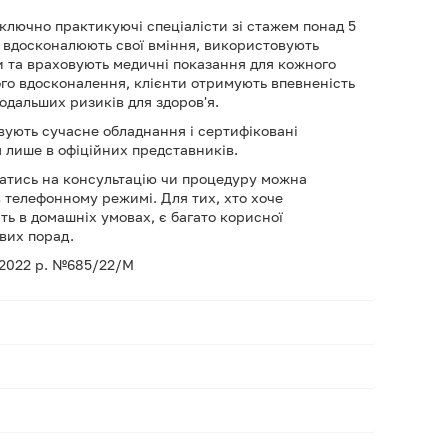
лючно практикуючі спеціалісти зі стажем понад 5
но вдосконалюють свої вміння, використовують
 та враховують медичні показання для кожного
ого вдосконалення, клієнти отримують впевненість
подальших ризиків для здоров'я.
ують сучасне обладнання і сертифіковані
 лише в офіційних представників.
атись на консультацію чи процедуру можна
 в телефонному режимі. Для тих, хто хоче
ть в домашніх умовах, є багато корисної
вих порад.
2.2022 р. №685/22/М