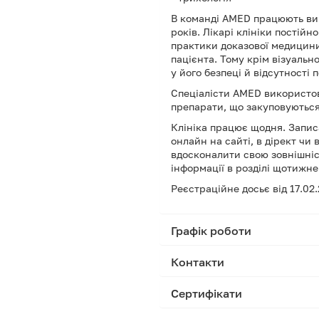
В команді AMED працюють вик
років. Лікарі клініки постій
практики доказової медицини
пацієнта. Тому крім візуальн
у його безпеці й відсутності 
Спеціалісти AMED використов
препарати, що закуповуються
Клініка працює щодня. Запис
онлайн на сайті, в дірект чи
вдосконалити свою зовнішніс
інформації в розділі щотижне
Реєстраційне досьє від 17.0
Графік роботи
Контакти
Сертифікати