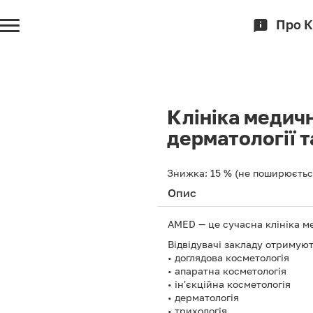
Про 
Клініка медичн
дерматології т
Знижка:
15 %
(не поширюється
Опис
AMED — це сучасна клініка ме
Відвідувачі закладу отримують
• доглядова косметологія
• апаратна косметологія
• ін'єкційна косметологія
• дерматологія
• трихологія