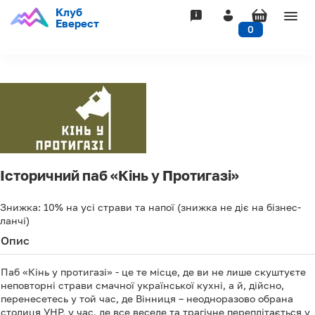
Клуб
Togg
Еверест
0
navig
Історичний паб «Кінь у Протигазі»
Знижка:
10%
на усі страви та напої (знижка не діє на бізнес-
ланчі)
Опис
Паб «Кінь у протигазі» - це те місце, де ви не лише скуштуєте
неповторні страви смачної української кухні, а й, дійсно,
перенесетесь у той час, де Вінниця – неодноразово обрана
столиця УНР, у час, де все веселе та трагічне переплітається у