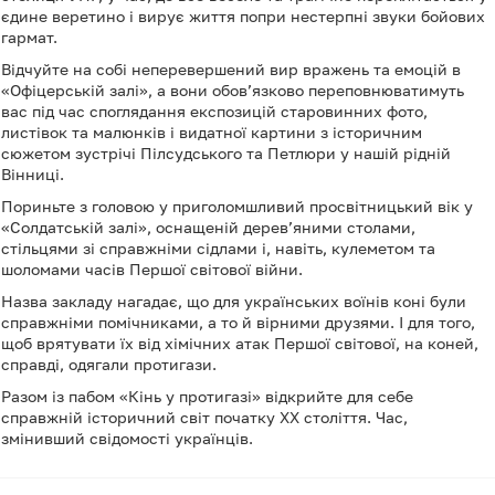
єдине веретино і вирує життя попри нестерпні звуки бойових
гармат.
Відчуйте на собі неперевершений вир вражень та емоцій в
«Офіцерській залі», а вони обов’язково переповнюватимуть
вас під час споглядання експозицій старовинних фото,
листівок та малюнків і видатної картини з історичним
сюжетом зустрічі Пілсудського та Петлюри у нашій рідній
Вінниці.
Пориньте з головою у приголомшливий просвітницький вік у
«Солдатській залі», оснащеній дерев’яними столами,
стільцями зі справжніми сідлами і, навіть, кулеметом та
шоломами часів Першої світової війни.
Назва закладу нагадає, що для українських воїнів коні були
справжніми помічниками, а то й вірними друзями. І для того,
щоб врятувати їх від хімічних атак Першої світової, на коней,
справді, одягали протигази.
Разом із пабом «Кінь у протигазі» відкрийте для себе
справжній історичний світ початку XX століття. Час,
змінивший свідомості українців.