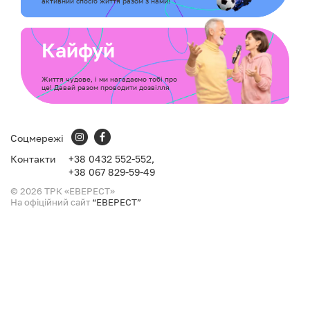
активний спосіб життя разом з нами!
Кайфуй
Життя чудове, і ми нагадаємо тобі про
це! Давай разом проводити дозвілля
Соцмережі
Контакти
+38
0432 552-552,
+38
067 829-59-49
© 2026 ТРК «ЕВЕРЕСТ»
На офіційний сайт
“ЕВЕРЕСТ”