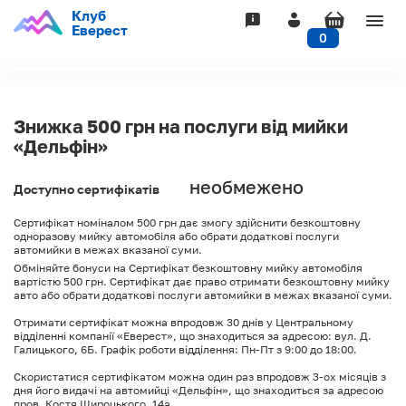
Клуб
Togg
Еверест
0
navig
Знижка 500 грн на послуги від мийки
«Дельфін»
необмежено
Доступно сертифікатів
Сертифікат номіналом 500 грн дає змогу здійснити безкоштовну
одноразову мийку автомобіля або обрати додаткові послуги
автомийки в межах вказаної суми.
Обміняйте бонуси на Сертифікат безкоштовну мийку автомобіля
вартістю 500 грн. Сертифікат дає право отримати безкоштовну мийку
авто або обрати додаткові послуги автомийки в межах вказаної суми.
Отримати сертифікат можна впродовж 30 днів у Центральному
відділенні компанії «Еверест», що знаходиться за адресою: вул. Д.
Галицького, 6Б. Графік роботи відділення: Пн-Пт з 9:00 до 18:00.
Скористатися сертифікатом можна один раз впродовж 3-ох місяців з
дня його видачі на автомийці «Дельфін», що знаходиться за адресою
пров. Костя Широцького, 14а.