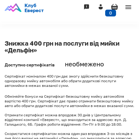
Клуб
Togg
Еверест
0
navig
Знижка 400 грн на послуги від мийки
«Дельфін»
необмежено
Доступно сертифікатів
Сертифікат номіналом 400 грн дає змогу здійснити безкоштовну
одноразову мийку автомобіля або обрати додаткові послуги
автомийки в межах вказаної суми.
Обміняйте бонуси на Сертифікат безкоштовну мийку автомобіля
вартістю 400 грн. Сертифікат дає право отримати безкоштовну мийку
авто або обрати додаткові послуги автомийки в межах вказаної суми.
Отримати сертифікат можна впродовж 30 днів у Центральному
відділенні компанії «Еверест», що знаходиться за адресою: вул. Д.
Галицького, 6Б. Графік роботи відділення: Пн-Пт з 9:00 до 18:00.
Скористатися сертифікатом можна один раз впродовж 3-ох місяців з
дня його видачі на автомийці «Дельфін», що знаходиться за адресою