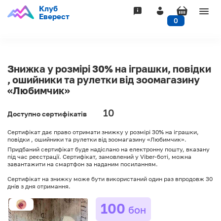
Клуб
Togg
Еверест
0
navig
Знижка у розмірі 30% на іграшки, повідки
, ошийники та рулетки від зоомагазину
«Любимчик»
10
Доступно сертифікатів
Сертифікат дає право отримати знижку у розмірі 30% на іграшки,
повідки , ошийники та рулетки від зоомагазину «Любимчик».
Придбаний сертифікат буде надіслано на електронну пошту, вказану
під час реєстрації. Сертифікат, замовлений у Viber-боті, можна
завантажити на смартфон за наданим посиланням.
Сертифікат на знижку може бути використаний один раз впродовж 30
днів з дня отримання.
100
бон