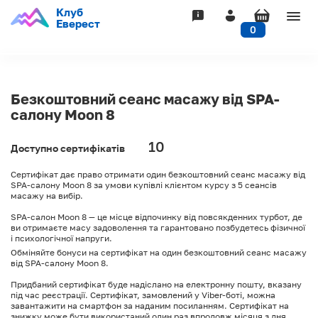
Клуб
Togg
Еверест
0
navig
Безкоштовний сеанс масажу від SPA-
салону Moon 8
10
Доступно сертифікатів
Сертифікат дає право отримати один безкоштовний сеанс масажу від
SPA-салону Moon 8 за умови купівлі клієнтом курсу з 5 сеансів
масажу на вибір.
SPA-салон Moon 8 — це місце відпочинку від повсякденних турбот, де
ви отримаєте масу задоволення та гарантовано позбудетесь фізичної
і психологічної напруги.
Обміняйте бонуси на сертифікат на один безкоштовний сеанс масажу
від SPA-салону Moon 8.
Придбаний сертифікат буде надіслано на електронну пошту, вказану
під час реєстрації. Сертифікат, замовлений у Viber-боті, можна
завантажити на смартфон за наданим посиланням. Сертифікат на
знижку може бути використаний один раз впродовж місяця з дня