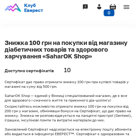
Клуб
Togg
Еверест
0
navig
Знижка 100 грн на покупки від магазину
діабетичних товарів та здорового
харчування «SaharOK Shop»
10
Доступно сертифікатів
Сертифікат дає право отримати знижку 100 грн при купівлі товарів у
магазині на суму від 500 грн.
SaharOK Shop — єдиний у Вінниці спеціалізований магазин, де є все
для здорового і смачного життя та приємного діа-шопінгу!
Скористайтесь можливістю отримати знижку 100 грн на покупки від
200 грн у магазині, обмінявши бонуси на Сертифікат, що дає право на
знижку. Знижка не розповсюджується на ланцетні пристрої (Genteel),
іграшки, інсулінові помпи та витратні матеріали до них.
Замовлений Сертифікат надсилається на електронну пошту абонента
або видається в інфоцентрі ЕВЕРЕСТ™. Сертифікат є одноразовим та