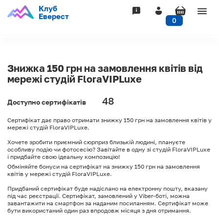
Клуб
Togg
Еверест
0
navig
Знижка 150 грн на замовлення квітів від
мережі студій FloraVIPLuxe
48
Доступно сертифікатів
Сертифікат дає право отримати знижку 150 грн на замовлення квітів у
мережі студій FloraVIPLuxe.
Хочете зробити приємний сюрприз близькій людині, плануєте
особливу подію чи фотосесію? Завітайте в одну зі студій FloraVIPLuxe
і придбайте свою ідеальну композицію!
Обміняйте бонуси на сертифікат на знижку 150 грн на замовлення
квітів у мережі студій FloraVIPLuxe.
Придбаний сертифікат буде надіслано на електронну пошту, вказану
під час реєстрації. Сертифікат, замовлений у Viber-боті, можна
завантажити на смартфон за наданим посиланням. Сертифікат може
бути використаний один раз впродовж місяця з дня отримання.