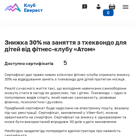
Клуб
Togg
Еверест
0
navig
Знижка 30% на заняття з тхеквондо для
дітей від фітнес-клубу «Атом»
5
Доступно сертифікатів
Сертифікат дає право новим клієнтам фітнес-клуба отримати знижку
30% на відвідування занять з тхеквондо для дітей протягом місяця.
Реалії сучасного життя такі, що володіння навичками самооборони
можуть стати в нагоді як дорослим, так і дітям. Тхеквондо — один із
популярних видів спорту, який навчає самозахисту, розвиває
фізично, психологічно і духовно.
Придбаний сертифікат буде надіслано на електронну пошту, вказану
під час реєстрації. Сертифікат, замовлений у Viber-боті, можна
завантажити на смартфон. Сертифікат на знижку є одноразовим та
може бути використаний впродовж 30 днів з дати замовлення.
Необхідно заздалегідь попередити адміністратора про наявність
сертифіката.