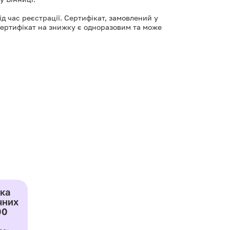
д час реєстрації. Сертифікат, замовлений у
Сертифікат на знижку є одноразовим та може
ика
чних
00