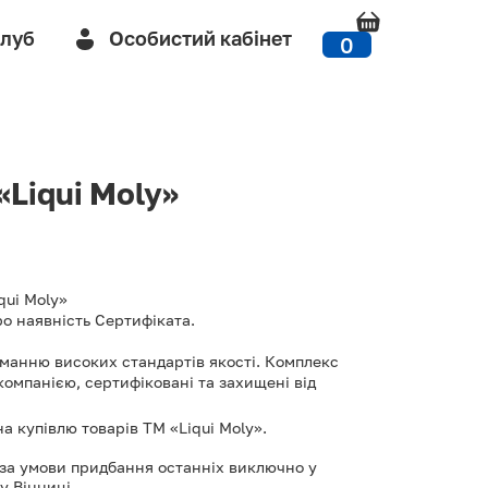
Клуб
Особистий кабінет
0
«Liqui Moly»
qui Moly»
о наявність Сертифіката.
риманню високих стандартів якості. Комплекс
компанією, сертифіковані та захищені від
 купівлю товарів ТМ «Liqui Moly».
 за умови придбання останніх виключно у
у Вінниці.