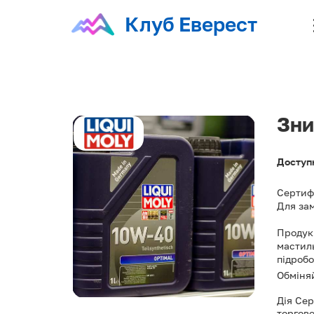
Клуб Еверест
Зни
Доступ
Сертифі
Для зам
Продукц
мастиль
підробо
Обміняй
Дія Сер
торгове