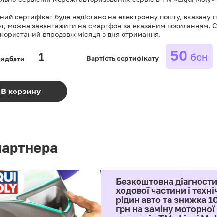
ий сертифікат буде надіслано на електронну пошту, вказану пі
от, можна завантажити на смартфон за вказаним посиланням. 
икористаний впродовж місяця з дня отримання.
50
бон
ридбати
Вартість сертифікату
В корзину
партнера
Безкоштовна діагност
ходової частини і техні
рідин авто та знижка 1
грн на заміну моторної