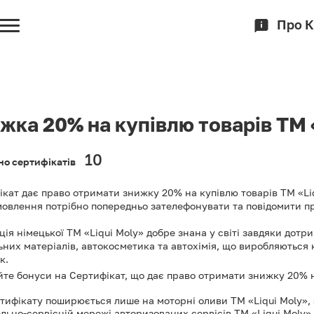
Про 
жка 20% на купівлю товарів ТМ 
10
но сертифікатів
кат дає право отримати знижку 20% на купівлю товарів ТМ «Li
овлення потрібно попередньо зателефонувати та повідомити пр
ія німецької ТМ «Liqui Moly» добре знана у світі завдяки дот
них матеріалів, автокосметика та автохімія, що виробляються 
к.
те бонуси на Сертифікат, що дає право отримати знижку 20% на
тифікату поширюється лише на моторні оливи ТМ «Liqui Moly»,
льно-сервісній мережі авторизованих сервісів ТМ «Liqui Moly» 