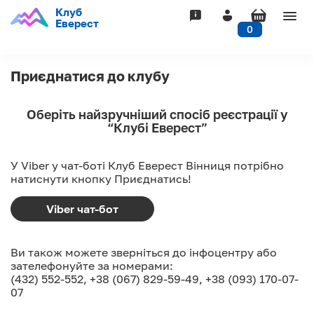
Клуб
Togg
Еверест
0
navig
Приєднатися до клубу
Оберіть найзручніший спосіб реєстрації у
“Клубі Еверест”
У Viber у чат-боті Клуб Еверест Вінниця потрібно
натиснути кнопку Приєднатись!
Viber чат-бот
Ви також можете зверніться до інфоцентру або
зателефонуйте за номерами:
(432) 552-552
,
+38 (067) 829-59-49
,
+38 (093) 170-07-
07