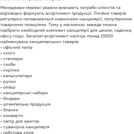
Менеджери мережі уважно вивчають потреби клієнтів та
відповідно формують асортимент продукції. Лінійки товарів
регулярно поповнюються новинками канцелярії, популярними
товарними позиціями. Тому у магазинах завжди можна
підібрати необхідний комплект канцелярії для школи, садочка,
офісу тощо. Загалом асортимент налічує понад 15000
найменувань канцелярських товарів:
• офісний папір
• скотч
• степлери
• скоби
• скріпки
• калькулятори
• ручки
• олівці
• канцелярські набори
• біндери
• штемпельна продукція
• бланки
• конверти
• папір для заміток
• сувенірна канцелярія
• побутова хімія