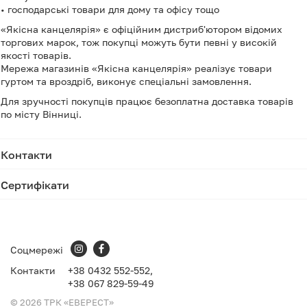
• господарські товари для дому та офісу тощо
«Якісна канцелярія» є офіційним дистриб'ютором відомих
торгових марок, тож покупці можуть бути певні у високій
якості товарів.
Мережа магазинів «Якісна канцелярія» реалізує товари
гуртом та вроздріб, виконує спеціальні замовлення.
Для зручності покупців працює безоплатна доставка товарів
по місту Вінниці.
Контакти
Сертифікати
Соцмережі
Контакти
+38
0432 552-552,
+38
067 829-59-49
© 2026 ТРК «ЕВЕРЕСТ»