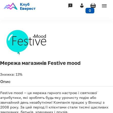
Клуб
Togg
Еверест
0
navig
Мережа магазинів Festive mood
Знижка:
13%
Опис
Festive mood — це мережа гарного настрою і святкової
атрибутики, які зроблять будь-яку урочисту подію або
звичайний день незабутніми! Компанія працює у Вінниці з
2008 року. За цей період її клієнтами стали тисячі щасливих
закоханих, батьків, хрещених і друзів.