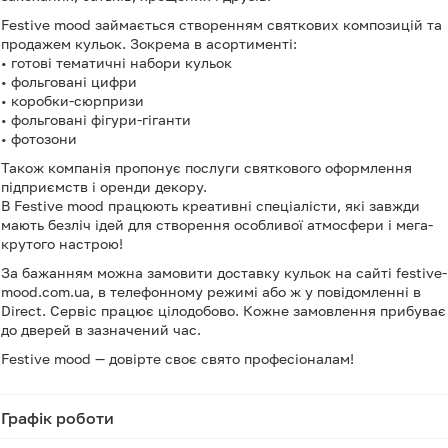
Festive mood займається створенням святкових композицій та
продажем кульок. Зокрема в асортименті:
• готові тематичні набори кульок
• фольговані цифри
• коробки-сюрпризи
• фольговані фігури-гіганти
• фотозони
Також компанія пропонує послуги святкового оформлення
підприємств і оренди декору.
В Festive mood працюють креативні спеціалісти, які завжди
мають безліч ідей для створення особливої атмосфери і мега-
крутого настрою!
За бажанням можна замовити доставку кульок на сайті festive-
mood.com.ua, в телефонному режимі або ж у повідомленні в
Direct. Сервіс працює цілодобово. Кожне замовлення прибуває
до дверей в зазначений час.
Festive mood — довірте своє свято професіоналам!
Графік роботи