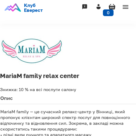
Клуб
Togg
Еверест
0
navig
MariaM family relax center
Знижка:
10 %
на всі послуги салону
Опис
MariaM family — це сучасний релакс-центр у Вінниці, який
пропонує клієнтам широкий спектр послуг для повноцінного
відпочинку та відновлення сил. Зокрема, в закладі можна
скористатись такими процедурами:
• різні види ручного та апаратного масажу