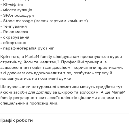
• RF-ліфтінг
• міостимуляція
• SPA-процедури
• Stone massage (масаж гарячим камінням)
• тейпування
• Relax масаж
• скрабування
• обгортання
• парафінотерапія рук і ніг
Крім того, в MariaM family відвідувачам пропонуються курси
стретчінгу, йоги та медитації. Професійні тренери із
задоволенням поділяться досвідом і корисними практиками,
які допомагають вдосконалити тіло, позбутись стресу й
налаштуватись на позитивні думки.
Шанувальники натуральної косметики можуть придбати тут
якісні засоби для догляду за шкірою та волоссям. А ще MariaM
family регулярно тішить своїх клієнтів цікавими акціями та
спеціальними пропозиціями.
Графік роботи