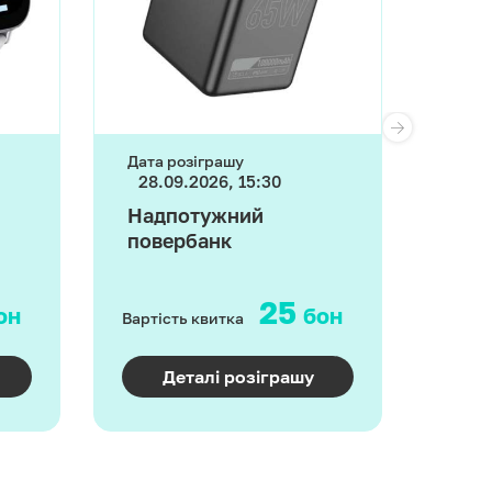
Дата розіграшу
Дата 
28.09.2026, 15:30
28.
Надпотужний
Пор
повербанк
25
он
бон
Вартість квитка
Варті
Деталі розіграшу