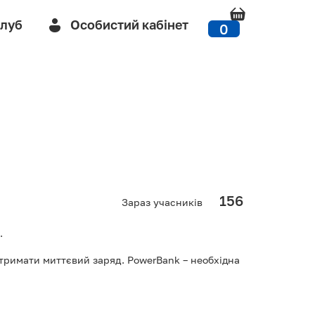
Клуб
Особистий кабінет
0
156
Зараз учасників
.
отримати миттєвий заряд. PowerBank – необхідна