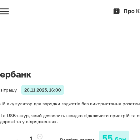
Про 
ербанк
озіграшу
26.11.2025, 16:00
ій акумулятор для зарядки гаджетів без використання розетки
і є USB-шнур, який дозволить швидко підключити пристрій та 
одорожі та у відрядженнях.
55
бон
ть квитків
Вартість квитка