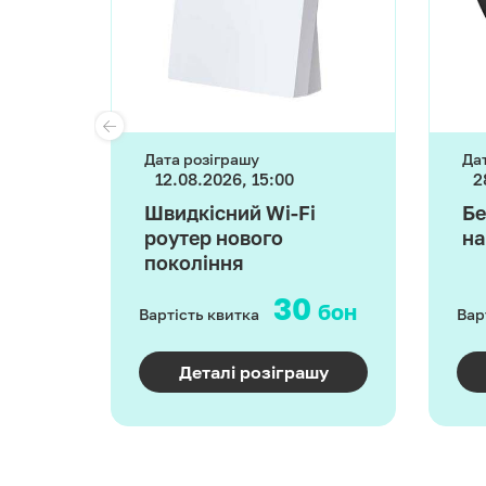
Дата розіграшу
Да
12.08.2026, 15:00
2
дна
Швидкісний Wi-Fi
Бе
роутер нового
на
покоління
30
бон
бон
Вартість квитка
Вар
шу
Деталі розіграшу