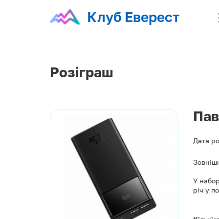
Клуб Еверест
Розіграш
Пав
Дата р
Зовнішн
У набор
річ у п
Кількіс