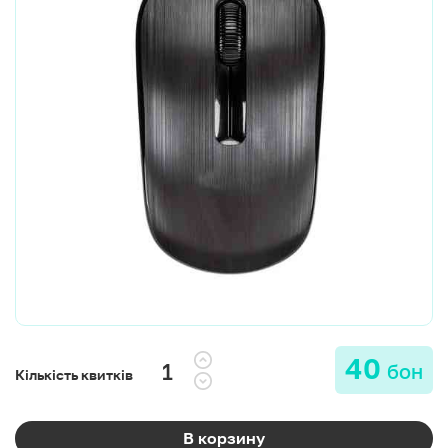
40
бон
Кількість квитків
В корзину