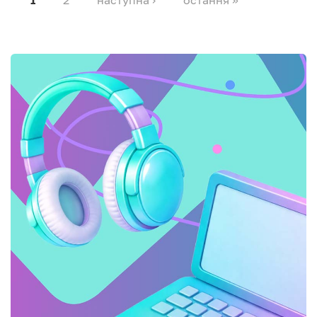
2
наступна ›
остання »
1