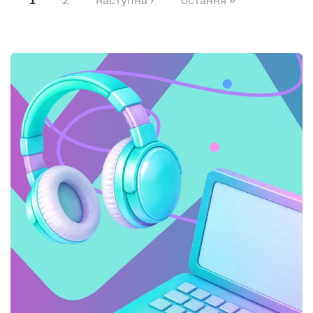
2
наступна ›
остання »
1