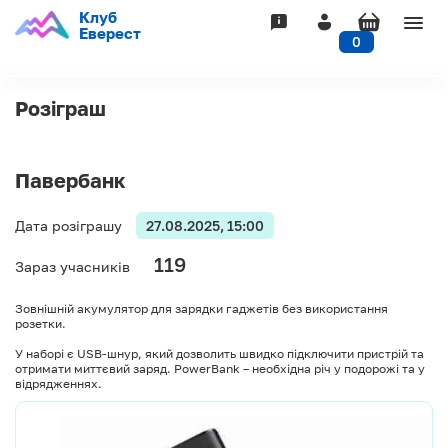
Клуб
Togg
Еверест
0
navig
Розіграш
Павербанк
Дата розіграшу
27.08.2025, 15:00
119
Зараз учасників
Зовнішній акумулятор для зарядки гаджетів без використання
розетки.
У наборі є USB-шнур, який дозволить швидко підключити пристрій та
отримати миттєвий заряд. PowerBank – необхідна річ у подорожі та у
відрядженнях.