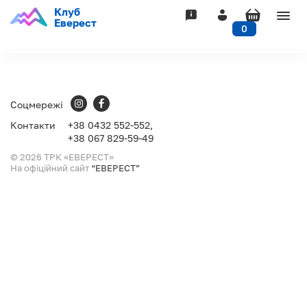
Клуб
Togg
Еверест
0
navig
Соцмережі
Контакти
+38
0432 552-552,
+38
067 829-59-49
© 2026 ТРК «ЕВЕРЕСТ»
На офіційний сайт
“ЕВЕРЕСТ”