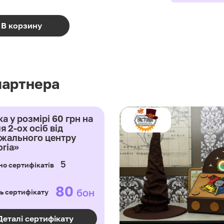
В корзину
партнера
а у розмірі 60 грн на
я 2-ох осіб від
жального центру
oria»
5
но сертифікатів
80
бон
ь сертифікату
Деталі сертифікату