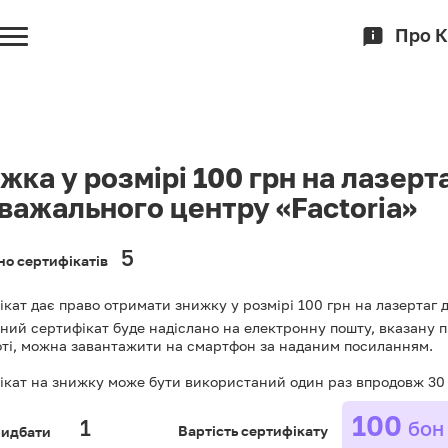
Про 
жка у розмірі 100 грн на лазерта
важального центру «Factoria»
5
но сертифікатів
кат дає право отримати знижку у розмірі 100 грн на лазертаг дл
ий сертифікат буде надіслано на електронну пошту, вказану пі
оті, можна завантажити на смартфон за наданим посиланням.
кат на знижку може бути використаний один раз впродовж 30 
100
бон
ридбати
Вартість сертифікату