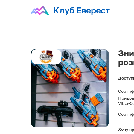
Клуб Еверест
Зни
роз
Доступ
Сертифі
Придбан
Viber-б
Сертифі
Хочу п