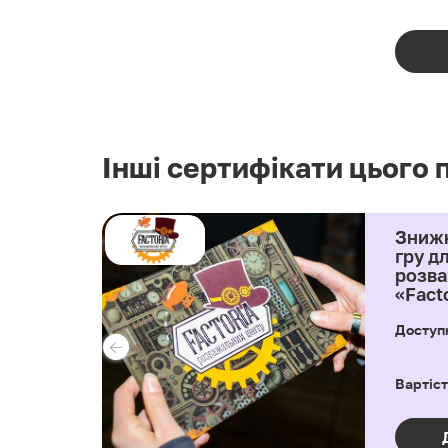
Інші сертифікати цього 
 грн
Знижк
ту
гру дл
и з 6-
розва
ьного
«Fact
Доступ
5
бон
Вартіст
ту