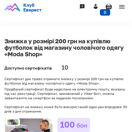
Клуб
Togg
Еверест
0
navig
Знижка у розмірі 200 грн на купівлю
футболок від магазину чоловічого одягу
«Moda Shop»
10
Доступно сертифікатів
Сертифікат дає право отримати знижку у розмірі 200 грн на купівлю
футболок від магазину чоловічого одягу «Moda Shop».
Придбаний сертифікат буде надіслано на електронну пошту, вказану
під час реєстрації. Сертифікат, замовлений у Viber-боті, можна
завантажити на смартфон за наданим посиланням.
Сертифікат на знижку може бути використаний один раз впродовж 30
днів з дня отримання.
100
бон