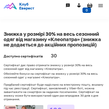
Клуб
Togg
Еверест
0
navig
Знижка у розмірі 30% на весь сезонний
одяг від магазину «Клеопатра» (знижка
не додається до акційних пропозицій)
30
Доступно сертифікатів
Сертифікат дає право отримати знижку у розмірі 30% на весь
сезонний одяг від магазину «Клеопатра».
Обміняйте бонуси на сертифікат на знижку у розмірі 30% на весь
сезонний одяг у магазині «Клеопатра».
Придбаний сертифікат буде надіслано на електронну пошту, вказану
під час реєстрації. Сертифікат, замовлений у Viber-боті, можна
завантажити на смартфон за наданим посиланням. Сертифікат на
знижку може бути використаний один раз впродовж 30 днів з дня
отримання.