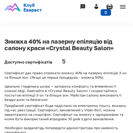
Клуб
Togg
Еверест
0
navig
Знижка 40% на лазерну епіляцію від
салону краси «Crystal Beauty Salon»
5
Доступно сертифікатів
Сертифікат дає право отримати знижку 40% на лазерну епіляцію 3-ох
та більше зон. (Якщо це перша процедура - знижка 50%)
Ідеально гладенька шкіра — запорука комфорту та впевненості
кожної леді. Завітайте в «Crystal Beauty Salon» і скористайтесь
послугою епіляції 3-ох та більше зон. Майстри салону виконають її
бездоганно та безпечно!
Придбаний сертифікат буде надіслано на електронну пошту, вказану
під час реєстрації. Сертифікат, замовлений у Viber-боті, можна
завантажити на смартфон. Сертифікат на знижку є одноразовим та
може бути використаний впродовж 30 днів з дати замовлення.
Необхідно заздалегідь попередити адміністратора про наявність
сертифіката.