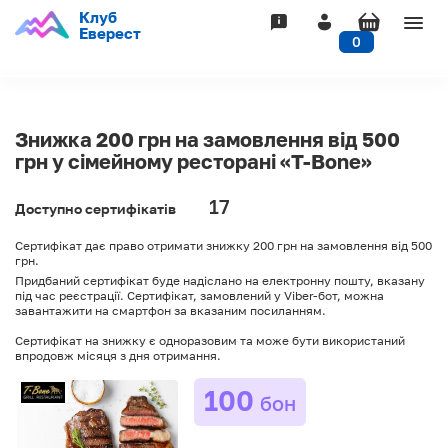
Клуб
Togg
Еверест
0
navig
Знижка 200 грн на замовлення від 500
грн у сімейному ресторані «T-Bone»
17
Доступно сертифікатів
Сертифікат дає право отримати знижку 200 грн на замовлення від 500
грн.
Придбаний сертифікат буде надіслано на електронну пошту, вказану
під час реєстрації. Сертифікат, замовлений у Viber-бот, можна
завантажити на смартфон за вказаним посиланням.
Сертифікат на знижку є одноразовим та може бути використаний
впродовж місяця з дня отримання.
100
бон